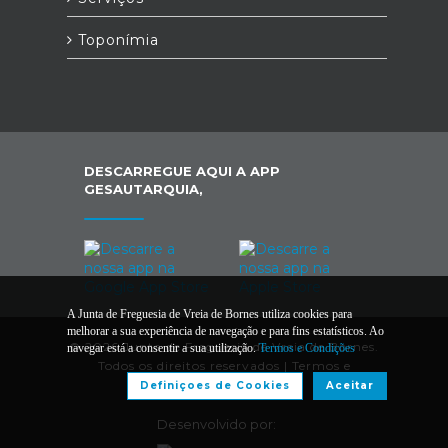
Toponímia
DESCARREGUE AQUI A APP
GESAUTARQUIA,
A Junta de Freguesia de Vreia de Bornes utiliza cookies para
melhorar a sua experiência de navegação e para fins estatísticos. Ao
© 2026 Junta de Freguesia de Vreia de Bornes.
navegar está a consentir a sua utilização.
Termos e Condições
Todos os direitos reservados |
Termos e
Condições
Definiçoes de Cookies
Aceitar
Desenvolvido por: