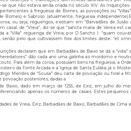
-se que não estava ainda criada no século XIV. As Inquirições
ertencentes á freguesia de Bornes, as povoações ou “Villas” 
de Bornes) e Sabroso (atualmente, freguesia independente).
 coroa, ou seja, reguengos, existiam: em “Barvadães de Jusão 
 casal; de “Vreia”, diz-se que “sancta maria de Verea est cau
da a “Villa” reguenga de Vreia, por D.Sancho I: “quam couva
o, senão pelo que cultivassem fora dos limites deste: “et om
quirições declaram que em Barbadães de Baixo se dá a “vida” 
heredatores” dão cada ano uma galinha ao mordomo e noutro a
outo. Para além da coroa, possuíam bens na freguesia, a Ord
steiro da Fonte Arcada e a Igreja de Santa Eulália; já o Most
odrigo Mendes de “Sousa” deu carta de povoação ou foral a Mo
e povoação posteriores, dadas a
s de Baixo, dado em março de 1255, de Eiriz, em julho do m
diferenciando apenas os números de casais. Estes pequenos 
dades de Vreia, Eiriz, Barbadães de Baixo, Barbadães de Cima 