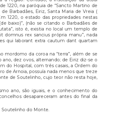
 de 1220, na paróquia de “Sancto Martino de
de Barbadães, Eiriz, Santa Maria de Vreia (
Em 1220, o estado das propriedades nestas
(de baixo)”, (não se citando o Barbadães de
tata”, isto é, existia no local um templo de
tit domnus rex sancius própria manu”, nada
nes qui laborant extra cautum dant quartam
ao mordomo da coroa na “terra”, além de se
no, dez ovos, alternando; de Eiriz diz-se o
em do Hospital, com três casais, a Ordem do
eiro de Arnoia, possuía nada menos que treze
nte de Soutelinho, cujo teor não resta hoje,
esmo ano, são iguais, e o conhecimento do
concelhos desapareceram antes do final da
e Soutelinho do Monte.