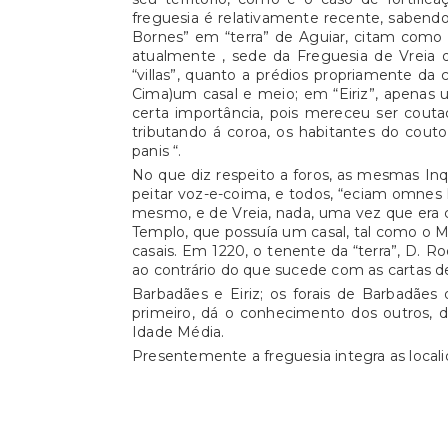
freguesia é relativamente recente, sabendo
Bornes” em “terra” de Aguiar, citam como p
atualmente , sede da Freguesia de Vreia 
“villas”, quanto a prédios propriamente da
Cima)um casal e meio; em “Eiriz”, apenas um
certa importância, pois mereceu ser couta
tributando á coroa, os habitantes do cout
panis “.
No que diz respeito a foros, as mesmas In
peitar voz-e-coima, e todos, “eciam omnes 
mesmo, e de Vreia, nada, uma vez que era c
Templo, que possuía um casal, tal como o Mo
casais. Em 1220, o tenente da “terra”, D. R
ao contrário do que sucede com as cartas d
Barbadães e Eiriz; os forais de Barbadãe
primeiro, dá o conhecimento dos outros, 
Idade Média.
Presentemente a freguesia integra as locali