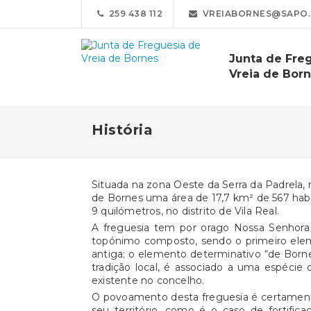
259 438 112
VREIABORNES@SAPO.
Junta de Fre
Vreia de Bor
História
Situada na zona Oeste da Serra da Padrela, 
de Bornes uma área de 17,7 km² de 567 habi
9 quilómetros, no distrito de Vila Real.
A freguesia tem por orago Nossa Senhora 
topónimo composto, sendo o primeiro eleme
antiga; o elemento determinativo “de Bornes”
tradição local, é associado a uma espécie 
existente no concelho.
O povoamento desta freguesia é certamente
seu território, como é o caso de fortific