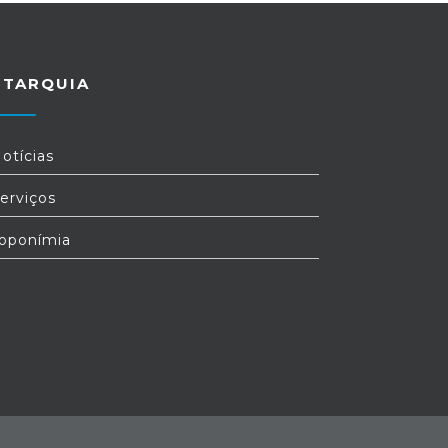
UTARQUIA
otícias
erviços
oponímia