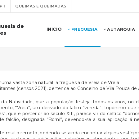
PT
QUEIMAS E QUEIMADAS
guesia de
INÍCIO
FREGUESIA
AUTARQUIA
nes
numa vasta zona natural, a freguesia de Vreia de Vreia
tantes (censos 2021), pertence ao Concelho de Vila Pouca de
da Natividade, que a população festeja todos os anos, no 
nto, “Vreia”, um derivado do latim “vereda”, topónimo que 
, que é posterior ao século XIII, parece vir do céltico “bornos
de falcão, designada “Borni”, devendo-se a sua aplicação á ne
 muito remoto, podendo-se ainda encontrar alguns vestígios
ações castrejas e edificações dolménicas abundantes por toda