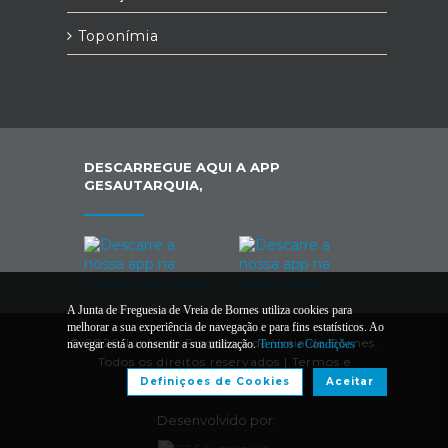
Toponímia
DESCARREGUE AQUI A APP
GESAUTARQUIA,
A Junta de Freguesia de Vreia de Bornes utiliza cookies para
melhorar a sua experiência de navegação e para fins estatísticos. Ao
© 2026 Junta de Freguesia de Vreia de Bornes.
navegar está a consentir a sua utilização.
Termos e Condições
Todos os direitos reservados |
Termos e
Condições
Definiçoes de Cookies
Aceitar
Desenvolvido por: